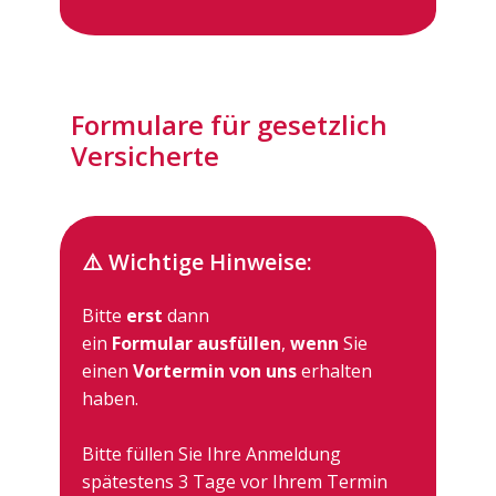
Formulare für gesetzlich
Versicherte
⚠️ Wichtige Hinweise:
Bitte
erst
dann
ein
Formular ausfüllen
,
wenn
Sie
einen
Vortermin von uns
erhalten
haben.
Bitte füllen Sie Ihre Anmeldung
spätestens 3 Tage vor Ihrem Termin