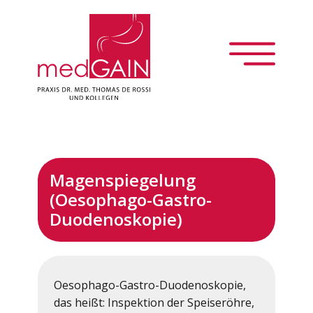
Über uns
Gastroenterologie
Magenspiegelung
(Oesophago-Gastro-
Innere Medizin
Duodenoskopie)
Patientenportal
Oesophago-Gastro-Duodenoskopie,
das heißt: Inspektion der Speiseröhre,
Jobs