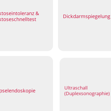
ktoseintoleranz &
Dickdarmspiegelung
ktoseschnelltest
Ultraschall
pselendoskopie
(Duplexsonographie)