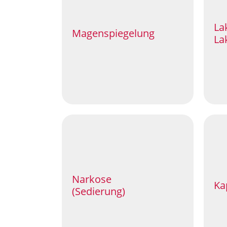
La
Magenspiegelung
La
Narkose
Ka
(Sedierung)