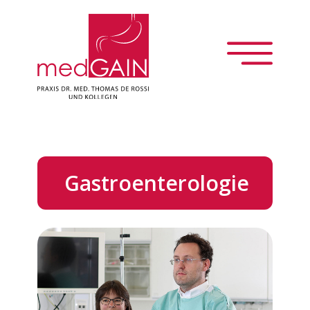
Über uns
Gastroenterologie
Gastroenterologie
Innere Medizin
Patientenportal
Jobs